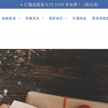
使用說明
✦ 完成首筆訂單，領取購物金NTD$100
無痕飲食
保養洗沐
居家系列
生理用品
教育與遊