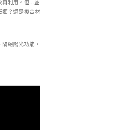
利用。但...並
紙類？還是複合材
、隔絕陽光功能，