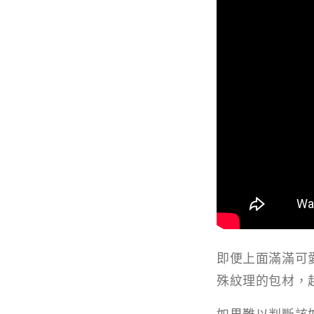
即便上面滿滿可
殊紋理的包材，
如果難以判斷該