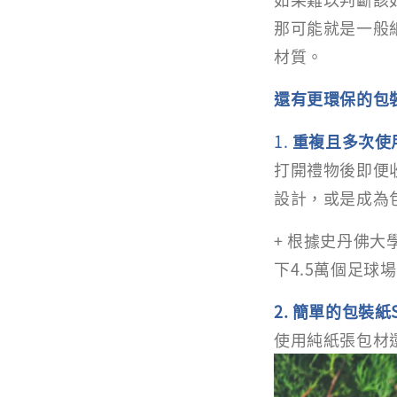
那可能就是一般
材質。
還有更環保的包
1.
重複且多次使
打開禮物後即便
設計，或是成為
+ 根據史丹佛
下4.5萬個足球
2. 簡單的包裝紙Simp
使用純紙張包材