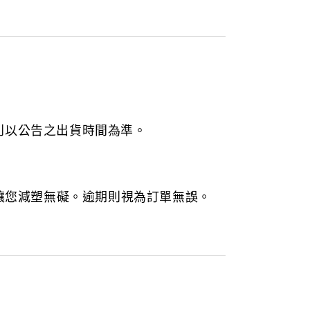
】則以公告之出貨時間為準。
，讓您減塑無礙。逾期則視為訂單無誤。