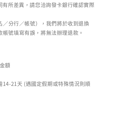
不同有所差異，請您洽詢發卡銀行確認實際
戶名／分行／帳號），我們將於收到退換
款帳號填寫有誤，將無法辦理退款。
金額
4-21天 (遇國定假期或特殊情況則順