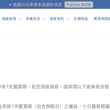
Follow NOW
✦ 追蹤IG分享更多減塑好消息
無痕飲食
保養洗沐
居家系列
生理用品
教育與遊
即有7天鑑賞期，若您須退換貨，請詳閱以下退換貨流程，並與
品到貨7天鑑賞期（包含例假日）之權益，七日鑑賞期