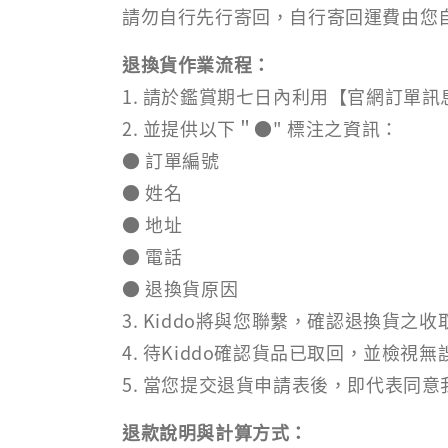
請勿自行先行寄回，自行寄回運費由您
退換貨作業流程：
1. 請於鑑賞期七日內利用【官網訂單
2. 並提供以下＂●" 標注之資訊：
● 訂單編號
● 姓名
● 地址
● 電話
● 退換貨原因
3. Kiddo將與您聯繫，確認退換貨
4. 待Kiddo確認貨品已取回，並檢視
5. 當您提交退貨申請表後，即代表同
退款說明與計算方式：