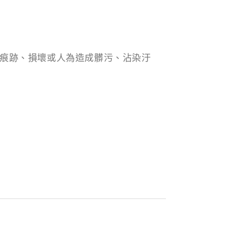
刷痕跡、損壞或人為造成髒污、沾染汙