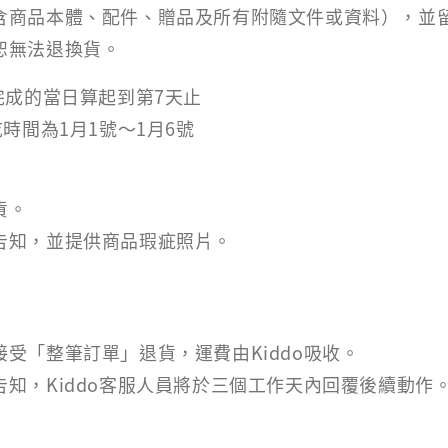
含商品本體、配件、贈品及所有附隨文件或資料），並
恕無法退換貨。
完成的當日算起到第7天止
時間為1月1號～1月6號
貨。
告知，並提供商品瑕疵照片。
受「整筆訂單」退貨，運費由Kiddo吸收。
知，Kiddo客服人員將於三個工作天內回覆後續動作