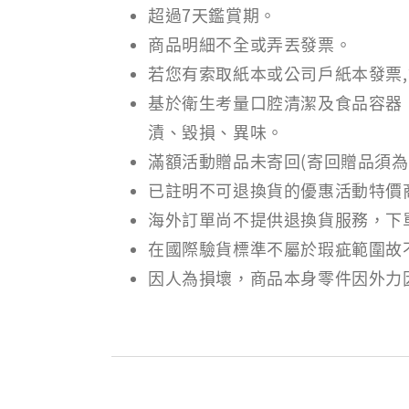
超過7天鑑賞期。
商品明細不全或弄丟發票。
若您有索取紙本或公司戶紙本發票
基於衛生考量口腔清潔及食品容器
漬、毀損、異味。
滿額活動贈品未寄回(寄回贈品須為
已註明不可退換貨的優惠活動特價
海外訂單尚不提供退換貨服務，下
在國際驗貨標準不屬於瑕疵範圍故
因人為損壞，商品本身零件因外力