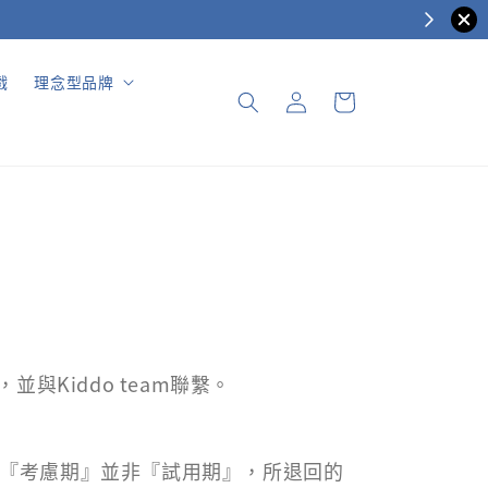
戲
理念型品牌
Kiddo team聯繫。
屬『考慮期』並非『試用期』，所退回的