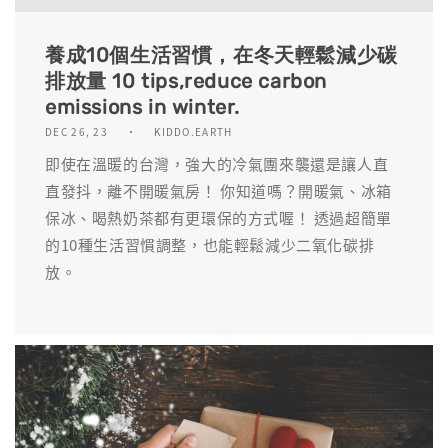
養成10個生活習慣，在冬天輕鬆減少碳
排放量 10 tips,reduce carbon
emissions in winter.
DEC 26, 23
KIDDO.EARTH
即使在溫暖的台灣，強大的冷氣團來襲還是讓人直
直發抖，離不開暖氣房！ 你知道嗎？開暖氣、冰箱
保冰、喝熱奶茶都有更環保的方式喔！ 透過超簡單
的10種生活習慣調整，也能輕鬆減少二氧化碳排
放。