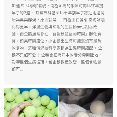
加速 ⏰ 科學家發現，南極企鵝的繁殖時間比往年提
早了約2週。 有些族群甚至比十年前早了將近兩週開
始築巢與孵蛋，原因就是——南極正在變暖 當海冰融
化得更早，浮游生物與磷蝦的生長節奏也跟著改
變，而企鵝通常會在「食物最豐富的時間」孵化寶
寶，如果時間錯位，小企鵝出生時可能還沒有足夠
的食物，這種情況被科學家稱為生態時間錯配。 ​企
鵝不只超可愛！ 企鵝會把海洋中的養分帶到陸地，
影響整個生態循環，當企鵝數量改變，整個食物鏈
都可...