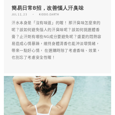
簡易日常8招，改善惱人汗臭味
JUL 12, 23
KIDDO.EARTH
汗水本身是「沒有味道」的喔！ 那汗臭味怎麼來的
呢？該如何避免惱人的汗臭味呢？該如何挑選體香
膏？止汗劑有哪些NG成分要避免呢？盛夏的悶熱容
易造成心情暴躁，維持身體清香也能沖淡壞情緒，
帶來一點好心情， 在選購時除了考慮香味、效果，
也別忘了考慮安全性喔！