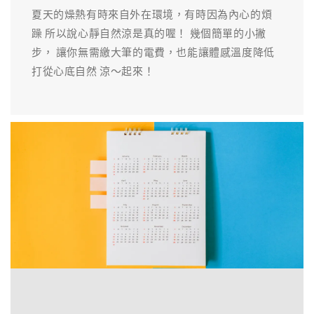
夏天的燥熱有時來自外在環境，有時因為內心的煩
躁 所以說心靜自然涼是真的喔！ 幾個簡單的小撇
步， 讓你無需繳大筆的電費，也能讓體感溫度降低
打從心底自然 涼～起來！