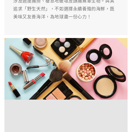
涉及過度捕撈、棲息地破壞及誤捕無辜生物。與其
追求「野生天然」，不如選擇永續養殖的海鮮，既
美味又友善海洋，為地球盡一份心力！