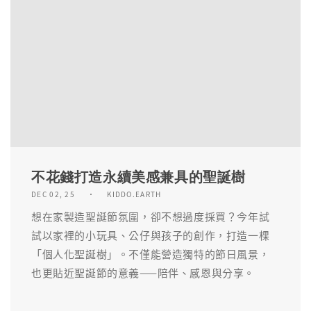
不花錢打造永續美感兼具的聖誕樹
DEC 02, 25
KIDDO.EARTH
想在家製造聖誕節氛圍，卻不想過度採買？今年試
試以家裡的小玩具、公仔與孩子的創作，打造一棵
「個人化聖誕樹」。不僅能營造獨特的節日風景，
也更貼近聖誕節的意義——陪伴、感恩與分享。