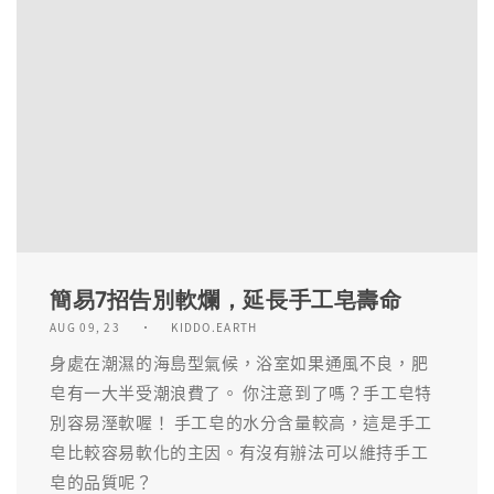
簡易7招告別軟爛，延長手工皂壽命
AUG 09, 23
KIDDO.EARTH
身處在潮濕的海島型氣候，浴室如果通風不良，肥
皂有一大半受潮浪費了。 你注意到了嗎？手工皂特
別容易溼軟喔！ 手工皂的水分含量較高，這是手工
皂比較容易軟化的主因。有沒有辦法可以維持手工
皂的品質呢？