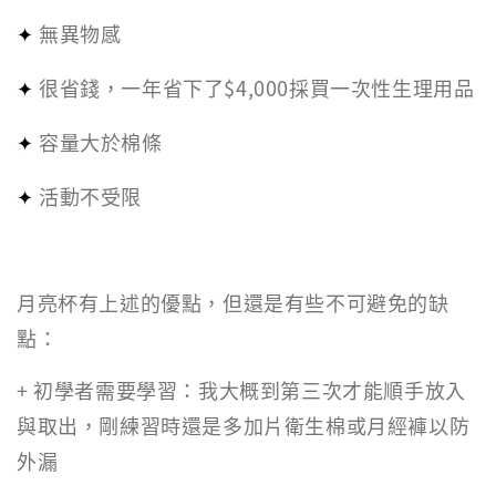
無異物感
✦
很省錢，一年省下了$4,000採買一次性生理用品
✦
容量大於棉條
✦
活動不受限
✦
月亮杯有上述的優點，但還是有些不可避免的缺
點：
+ 初學者需要學習：我大概到第三次才能順手放入
與取出，剛練習時還是多加片衛生棉或月經褲以防
外漏