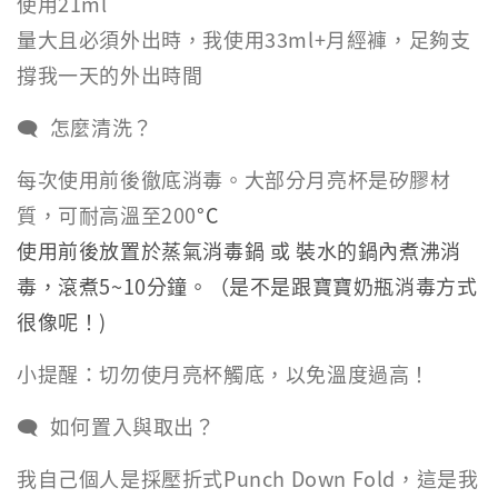
使用21ml
量大且必須外出時，我使用33ml+月經褲，足夠支
撐我一天的外出時間
🗨 怎麼清洗？
每次使用前後徹底消毒。大部分月亮杯是矽膠材
質，可耐高溫至200
°C
使用前後放置於蒸氣消毒鍋 或 裝水的鍋內煮沸消
毒，滾煮5~10分鐘。（是不是跟寶寶奶瓶消毒方式
很像呢！)
小提醒：切勿使月亮杯觸底，以免溫度過高！
🗨 如何置入與取出？
我自己個人是採壓折式Punch Down Fold，這是我