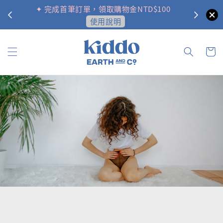
✦ 完成首筆訂單，領取購物金NTD$100
✦ 追蹤
使用說明