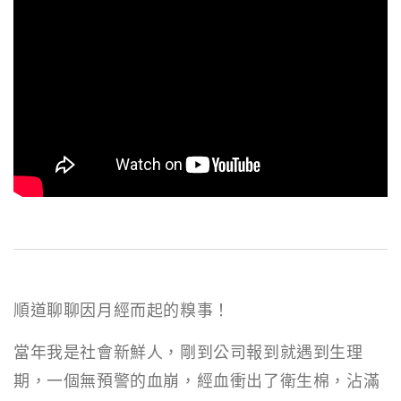
順道聊聊因月經而起的糗事！
當年我是社會新鮮人，剛到公司報到就遇到生理
期，一個無預警的血崩，經血衝出了衛生棉，沾滿