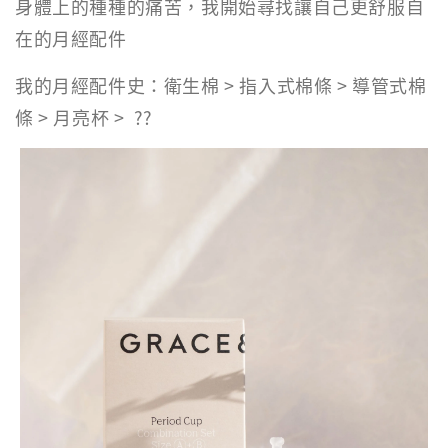
身體上的種種的痛苦，我開始尋找讓自己更舒服自
在的月經配件
我的月經配件史：衛生棉 > 指入式棉條 > 導管式棉
條 > 月亮杯 > ??