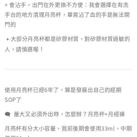
+ 會沾手，出門在外更換不方便：我會選擇在有洗
手台的地方清理月亮杯，畢竟沾了血的手是無法開
門的
大部分月亮杯都是矽膠材質，對矽膠材質過敏的
+
人，請慎選喔！
使用月亮杯已經6年了，算是發展出自己的經期
SOP了
🗨 量大又必須外出時，怎麼辦？月亮杯+月經褲
月亮杯有分大小容量，我前後期會使用33ml，中期