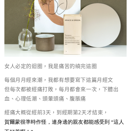
女人必定的迴圈，我是痛苦的繞完這圈
每個月月經來潮，我都有想要寫下這篇月經文
但每次都被經痛打敗，每月都會來一次，下體出
血、心理低潮、頭暈頭痛、腹脹痛
經痛大概從經前3天，到經期第2天才結束，
賀爾蒙很準時作怪，連身邊的親友都能感受到 “這人