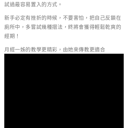
試過最容易置入的方式。
新手必定有挫折的時候，不要害怕，把自己反鎖在
廁所中，多嘗試幾種摺法，終將會獲得輕鬆乾爽的
經期！
月經一姊的教學更精彩，由她來傳教更適合