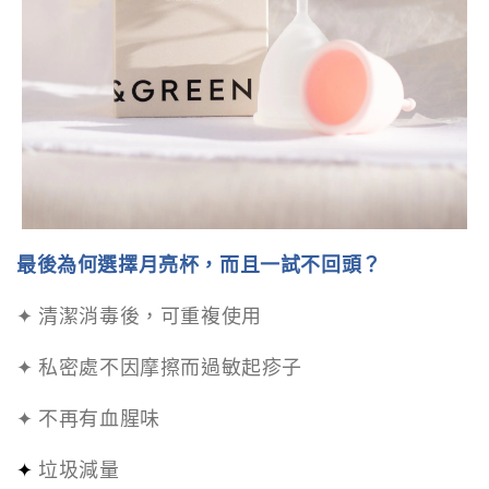
最後為何選擇月亮杯，而且一試不回頭？
✦ 清潔消毒後，可重複使用
✦ 私密處不因摩擦而過敏起疹子
✦ 不再有血腥味
垃圾減量
✦