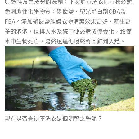
6. 選擇友善成分的洗劑：下次購買洗衣精時務必避
免刺激性化學物質：磷酸鹽、螢光增白劑OBA及
FBA。添加磷酸鹽能讓衣物清潔效果更好、產生更
多的泡泡，但排入水系統中便恐造成優養化，致使
水中生物死亡，最終透過循環終將回歸到人體。
現在是否覺得不洗衣是個明智之舉呢？