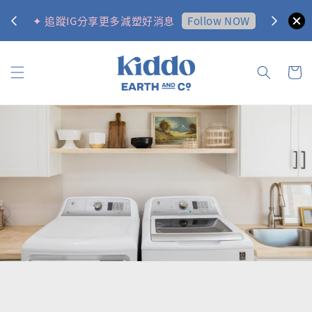
0
Follow NOW
✦ 追蹤IG分享更多減塑好消息
✦ 訂購金