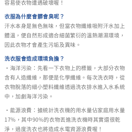
容易使衣物遭遇破壞喔！
衣服為什麼會髒會臭呢？
汗水本身是無色無味，但當衣物纖維吸附汗水加上
體溫，便自然形成適合細菌繁衍的溫熱潮濕環境，
因此衣物才會產生污垢及異味。
洗衣服會造成環境負擔？
・海洋污染：先看一下衣物上的標籤，大部分衣物
含有人造纖維，那便是化學纖維。每次洗衣時，從
衣物脫落的細小塑料纖維透過洗衣排水進入水系統
中，加劇海洋污染。
・能源浪費：據統計洗衣機的用水量佔家庭用水量
17%，其中90%的衣物丟進洗衣機時其實還很乾
淨，過度洗衣也將造成水電資源浪費喔！