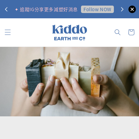
0
Follow NOW
✦ 追蹤IG分享更多減塑好消息
✦ 訂購金