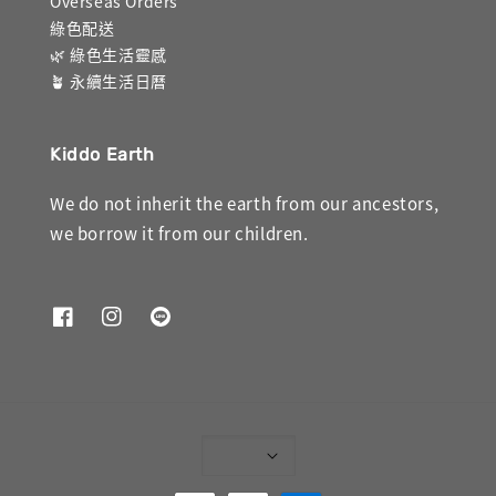
Overseas Orders
綠色配送
🌿 綠色生活靈感
🪴 永續生活日曆
Kiddo Earth
We do not inherit the earth from our ancestors,
we borrow it from our children.