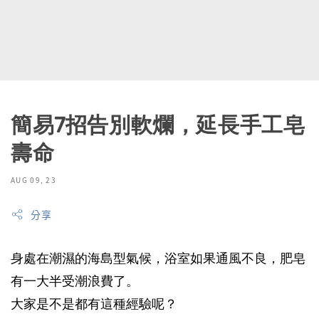
簡易7招告別軟爛，延長手工皂
壽命
AUG 09, 23
分享
身處在潮濕的海島型氣候，浴室如果通風不良，肥皂
有一大半受潮浪費了。
大家是不是都有這種經驗呢？