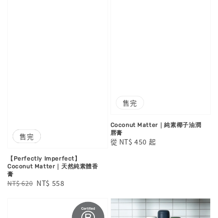
售完
Coconut Matter｜純素椰子油潤
唇膏
優惠
售完
Regular
從
NT$ 450
起
price
【Perfectly Imperfect】
Coconut Matter｜天然純素體香
膏
Regular
Sale
NT$ 558
NT$ 620
price
price