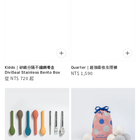
Kiddo｜矽緻分隔不鏽鋼餐盒
Quarter｜超強吸收生理褲
Regular
NT$ 1,590
DiviSeal Stainless Bento Box
Regular
從
NT$ 720
起
price
price