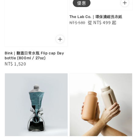
優惠
The Lab Co.｜環保濃縮洗衣紙
Regular
Sale
從
NT$ 499
起
NT$ 580
price
price
Bink｜翻蓋日常水瓶 Flip cap Day
bottle (800ml / 27oz)
Regular
NT$ 1,520
price