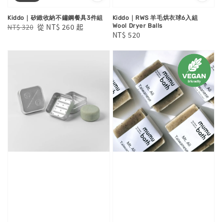
Kiddo｜矽緻收納不鏽鋼餐具3件組
Kiddo｜RWS 羊毛烘衣球6入組
Regular
Sale
從
NT$ 260
起
NT$ 320
Wool Dryer Balls
Regular
NT$ 520
price
price
price