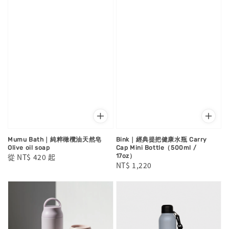
Mumu Bath｜純粹橄欖油天然皂
Bink｜經典提把健康水瓶 Carry
Olive oil soap
Cap Mini Bottle（500ml /
Regular
從
NT$ 420
起
17oz）
Regular
NT$ 1,220
price
price