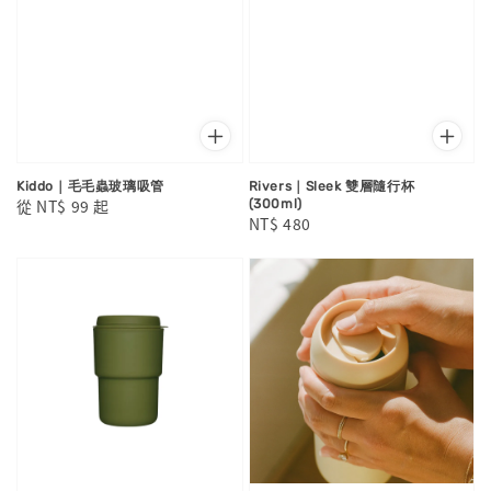
Kiddo｜毛毛蟲玻璃吸管
Rivers｜Sleek 雙層隨行杯
Regular
從
NT$ 99
起
(300ml)
Regular
NT$ 480
price
price