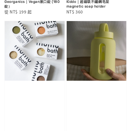
Georganics｜Vegan漱口錠 (180
Kiddo｜超磁吸不鏽鋼皂架
錠）
magnetic soap holder
Regular
從
NT$ 199
起
Regular
NT$ 360
price
price