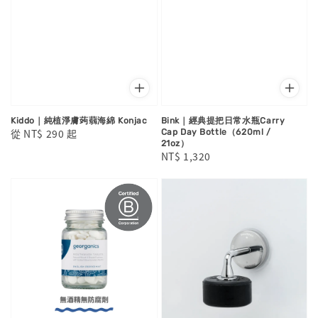
Kiddo｜純植淨膚蒟蒻海綿 Konjac
Bink｜經典提把日常水瓶Carry
Regular
從
NT$ 290
起
Cap Day Bottle（620ml /
21oz）
price
Regular
NT$ 1,320
price