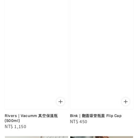
Rivers｜Vacumm 真空保溫瓶
Bink｜翻蓋吸管瓶蓋 Flip Cap
Regular
NT$ 450
(500ml)
Regular
NT$ 1,150
price
price