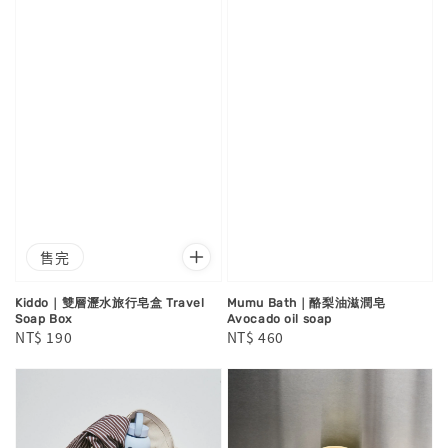
售完
Kiddo｜雙層瀝水旅行皂盒 Travel
Mumu Bath｜酪梨油滋潤皂
Soap Box
Avocado oil soap
Regular
NT$ 190
Regular
NT$ 460
price
price