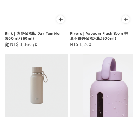
Bink｜陶瓷保溫瓶 Day Tumbler
Rivers｜Vacuum Flask Stem 輕
(500ml/350ml)
量不鏽鋼保溫水瓶(500ml)
Regular
從
NT$ 1,160
起
Regular
NT$ 1,200
price
price