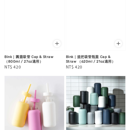
Bink｜圓蓋吸管 Cap & Straw
Bink｜提把吸管瓶蓋 Cap &
（800ml / 27oz適用）
Straw （620ml / 21oz適用）
Regular
NT$ 420
Regular
NT$ 420
price
price