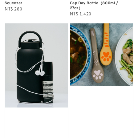
Squeezer
Cap Day Bottle（800ml /
Regular
NT$ 280
27oz）
Regular
NT$ 1,420
price
price