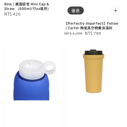
Bink｜圓蓋吸管 Mini Cap &
Straw （500ml/17oz適用）
優惠
Regular
NT$ 420
price
【Perfectly Imperfect】Fellow
｜Carter 陶瓷真空輕量保溫杯
Regular
Sale
NT$ 799
NT$ 1,299
price
price