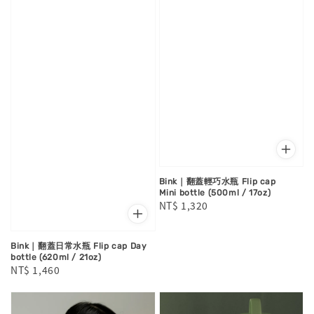
Bink｜翻蓋輕巧水瓶 Flip cap
Mini bottle (500ml / 17oz)
Regular
NT$ 1,320
price
Bink｜翻蓋日常水瓶 Flip cap Day
bottle (620ml / 21oz)
Regular
NT$ 1,460
price