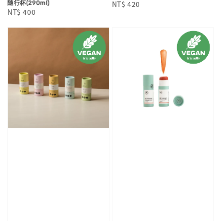
Regular
NT$ 420
隨行杯(290ml)
Regular
NT$ 400
price
price