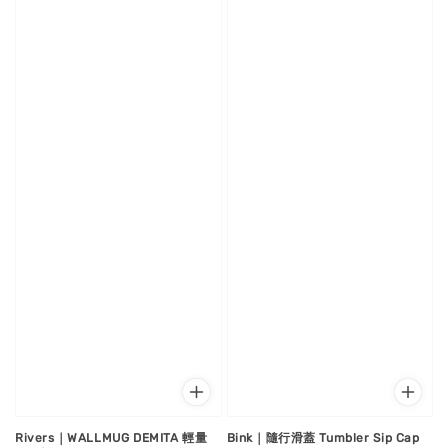
Rivers｜WALLMUG DEMITA 輕量
Bink｜隨行滑蓋 Tumbler Sip Cap