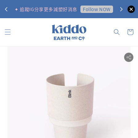
0
Follow NOW
✦ 追蹤IG分享更多減塑好消息
✦ 訂購金