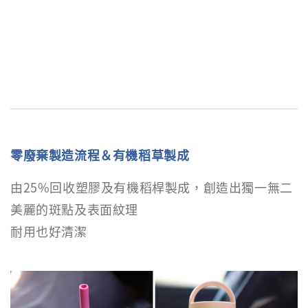
零廢棄製造流程＆有機稻草製成
由25%回收塑膠及有機稻桿製成，創造出獨一無二
美麗的斑點及表面紋理
耐用也好清潔