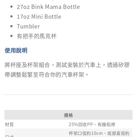
27oz Bink Mama Bottle
17oz Mini Bottle
Tumbler
有把手的馬克杯
使用說明
將杯座及杯架組合，測試安裝於汽車上，透過矽膠
帶調整鬆緊至符合你的汽車杯架。
規格
材質
25%回收PP、有機稻桿
杯架口徑約10cm、底部直徑約
尺寸