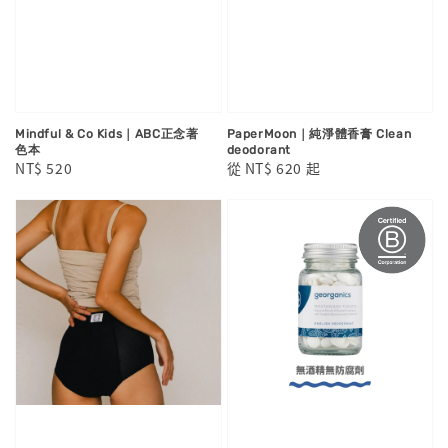
Mindful & Co Kids｜ABC正念著
PaperMoon｜純淨體香膏 Clean
色本
deodorant
Regular
NT$ 520
Regular
從
NT$ 620
起
price
price