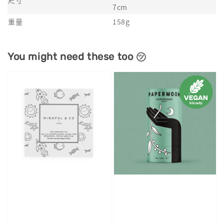
7cm
重量
158g
You might need these too ㋡