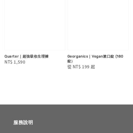
Quarter｜超強吸收生理褲
Georganics｜Vegan漱口錠 (180
Regular
NT$ 1,590
錠）
Regular
從
NT$ 199
起
price
price
服務說明