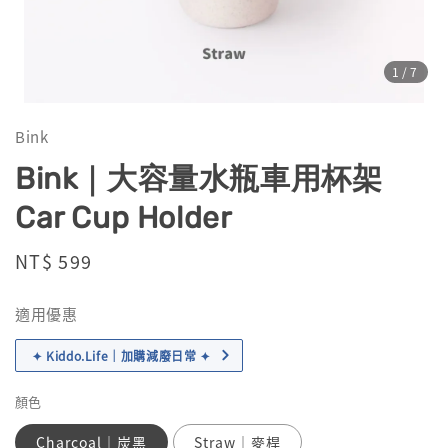
1
/7
Bink
Bink｜大容量水瓶車用杯架
Car Cup Holder
Regular
NT$ 599
price
適用優惠
✦ Kiddo.Life｜加購減廢日常 ✦
顏色
Charcoal｜炭黑
Straw｜麥桿