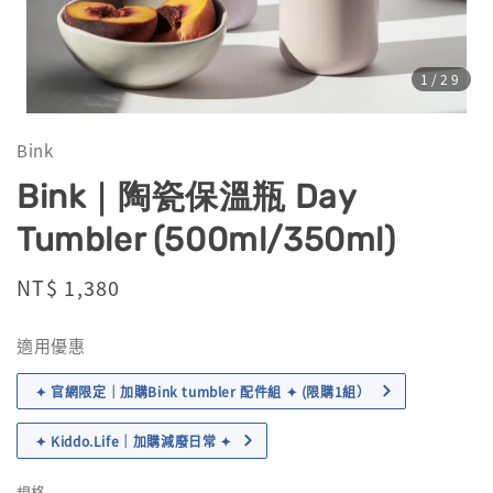
1
/29
Bink
Bink｜陶瓷保溫瓶 Day
Tumbler (500ml/350ml)
Regular
NT$ 1,380
price
適用優惠
✦ 官網限定｜加購Bink tumbler 配件組 ✦ (限購1組）
✦ Kiddo.Life｜加購減廢日常 ✦
規格