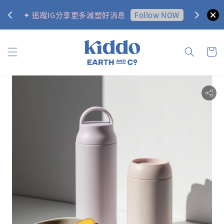
0
Follow NOW
✦ 追蹤IG分享更多減塑好消息
✦ 訂購金