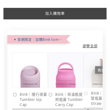
加入購物車
✦ 官網限定｜加購Bink tumbler 配件組 ✦ (限購1組）
瀏覽全部
售完
Bink｜保
Bink｜隨行滑蓋
Bink｜保溫瓶提
管瓶蓋 Tum
Tumbler Sip
把瓶蓋 Tumbler
Straw Cap
Cap
Carry Cap