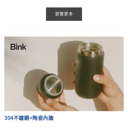
膚蒟蒻海綿
擠管器 Tube-
納不鏽鋼餐具3
Konjac
Squeezer
件組
瀏覽更多
-
NT$ 261
-
+
-
+
NT$ 252
NT$ 234
NT$ 290
NT$ 280
NT$ 260
加入購物車
304不鏽鋼+陶瓷內膽