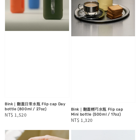
Bink｜翻蓋日常水瓶 Flip cap Day
bottle (800ml / 27oz)
Bink｜翻蓋輕巧水瓶 Flip cap
Regular
NT$ 1,520
Mini bottle (500ml / 17oz)
Regular
NT$ 1,320
price
price