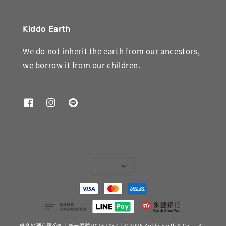
Kiddo Earth
We do not inherit the earth from our ancestors,
we borrow it from our children.
幾多地球有限公司｜統一編號 90167487｜© 2026 Kiddo Earth & Co. — All