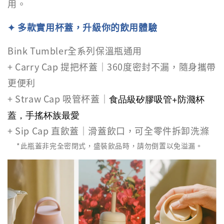
用。
✦
多款實用杯蓋，升級你的飲用體驗
Bink Tumbler全系列保溫瓶通用
+ Carry Cap 提把杯蓋｜360度密封不漏，隨身攜帶
更便利
+ Straw Cap 吸管杯蓋｜
食品級矽膠吸管+防濺杯
蓋，手搖杯族最愛
+ Sip Cap 直飲蓋｜滑蓋飲口，可全零件拆卸洗滌
*此瓶蓋非完全密閉式，盛裝飲品時，請勿倒置以免溢漏。