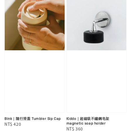
Bink｜隨行滑蓋 Tumbler Sip Cap
Kiddo｜超磁吸不鏽鋼皂架
Regular
NT$ 420
magnetic soap holder
Regular
NT$ 360
price