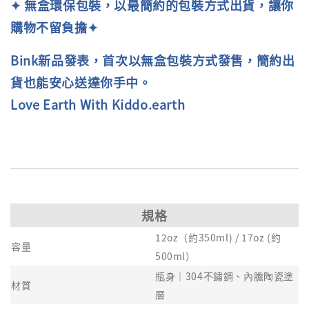
✦ 無盒環保包裝，以最簡約的包裝方式出貨，讓你
購物不留負擔
✦
Bink新品發表，首次以無盒包裝方式發售，簡約出
貨也能安心送達你手中。
Love Earth With Kiddo.earth
規格
12oz（約350ml) / 17oz (約
容量
500ml）
瓶身｜304不鏽鋼、內膽陶瓷塗
材質
層