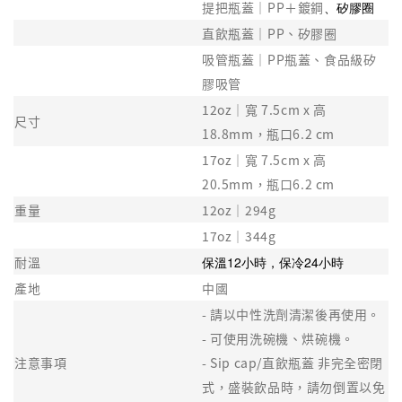
提把瓶蓋｜PP＋鍍鋼
、矽膠圈
直飲瓶蓋｜PP、矽膠圈
吸管瓶蓋｜PP瓶蓋、食品級矽
膠吸管
12oz｜寬 7.5cm x 高
尺寸
18.8mm，瓶口6.2 cm
17oz｜寬 7.5cm x 高
20.5mm，瓶口6.2 cm
重量
12oz｜294g
17oz｜344g
耐溫
保溫12小時，保冷24小時
產地
中國
- 請以中性洗劑清潔後再使用。
- 可使用洗碗機、烘碗機。
注意事項
- Sip cap/直飲瓶蓋 非完全密閉
式，盛裝飲品時，請勿倒置以免