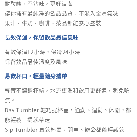
耐酸鹼、不沾味，更好清潔
讓你擁有最純凈的飲品品質，不混入金屬氣味
果汁、牛奶、咖啡、茶品都能安心盛裝
長效保溫，保留飲品最佳風味
有效保溫12小時，保冷24小時
保留飲品最佳溫度及風味
易飲杯口，輕量隨身攜帶
輕薄不鏽鋼杯緣，水流更溫和飲用更舒適，避免嗆
流。
Day Tumbler 輕巧提杯蓋，通勤、運動、休閒，都
能輕鬆一提就帶走！
Sip Tumbler 直飲杯蓋，開車、辦公都能輕鬆飲