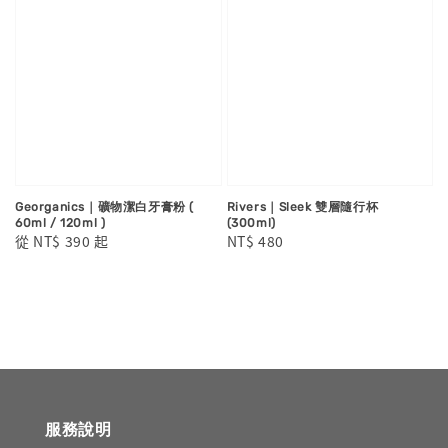
Georganics｜礦物潔白牙膏粉 (
Rivers｜Sleek 雙層隨行杯
60ml / 120ml )
(300ml)
Regular
從
NT$ 390
起
Regular
NT$ 480
price
price
服務說明