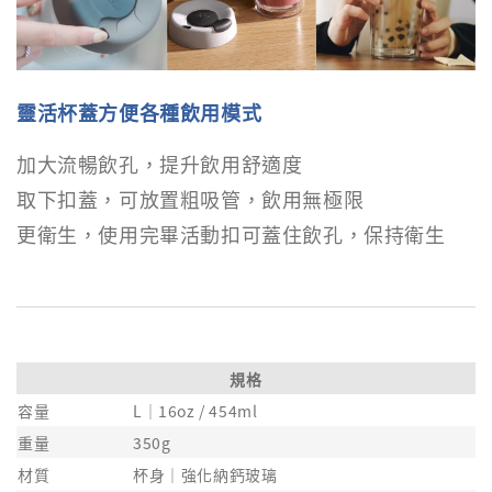
靈活杯蓋方便各種飲用模式
加大流暢飲孔，提升飲用舒適度
取下扣蓋，可放置粗吸管，飲用無極限
更衛生，使用完畢活動扣可蓋住飲孔，保持衛生
規格
容量
L｜16oz / 454ml
重量
350g
材質
杯身｜強化納鈣玻璃