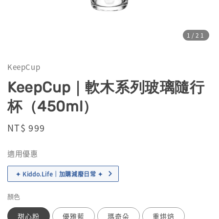
1
/21
KeepCup
KeepCup｜軟木系列玻璃隨行
杯（450ml）
Regular
NT$ 999
price
適用優惠
✦ Kiddo.Life｜加購減廢日常 ✦
顏色
甜心粉
優雅藍
瑪奇朵
重烘焙