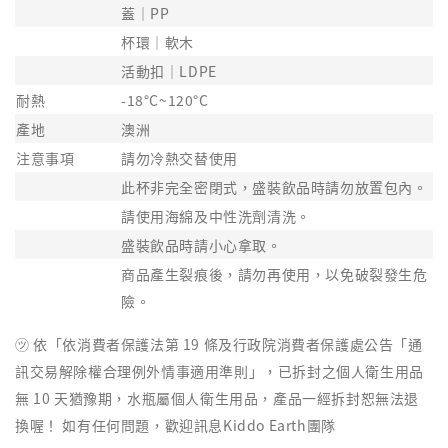
蓋｜PP
杯環｜軟木
活動扣｜LDPE
耐熱
-18°C~120°C
產地
澳洲
注意事項
請勿冷熱交替使用
此杯非完全密閉式，盛裝飲品時請勿放置包內。
請使用海綿及中性洗劑清洗。
盛裝飲品時請小心拿取。
商品產生裂痕後，請勿再使用，以免破裂發生危
險。
㋡ 依「依消費者保護法第 19 條及行政院消費者保護處公告「通
訊交易解除權合理例外情事適用準則」，已拆封之個人衛生用品
無 10 天猶豫期，水瓶屬個人衛生用品，產品一經拆封恕無法退
換喔！ 如有任何問題，歡迎訊息Kiddo Earth團隊