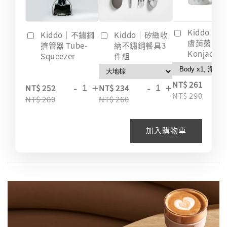
Kiddo｜
Kiddo｜不鏽鋼
Kiddo｜矽緻收
膚蒟蒻海綿
擠管器 Tube-
納不鏽鋼餐具3
Konjac
Squeezer
件組
-
NT$ 261
-
+
-
+
NT$ 252
NT$ 234
NT$ 290
NT$ 280
NT$ 260
加入購物車