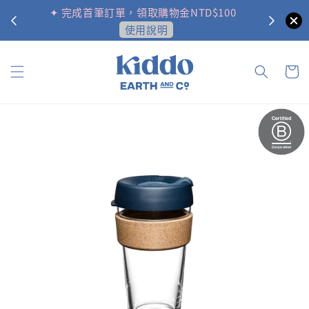
✦ 完成首筆訂單，領取購物金NTD$100
✦ 追蹤
使用說明