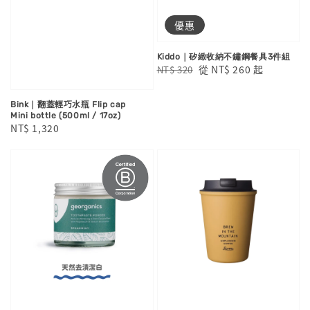
優惠
Kiddo｜矽緻收納不鏽鋼餐具3件組
Regular
Sale
從
NT$ 260
起
NT$ 320
price
price
Bink｜翻蓋輕巧水瓶 Flip cap
Mini bottle (500ml / 17oz)
Regular
NT$ 1,320
price