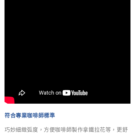
符合專業咖啡師標準
巧妙細緻弧度，方便咖啡師製作拿鐵拉花等，更舒