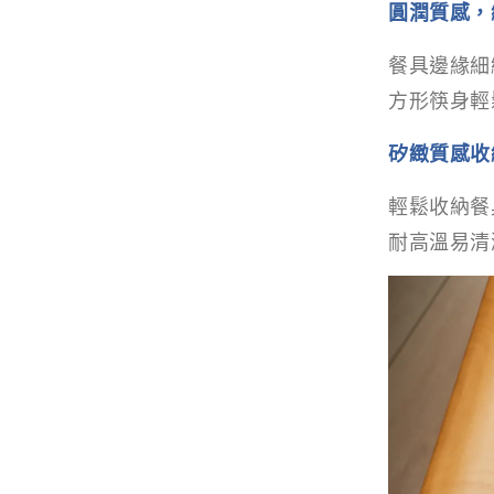
圓潤質感，
餐具邊緣細
方形筷身輕
矽緻質感收
輕鬆收納餐
耐高溫易清