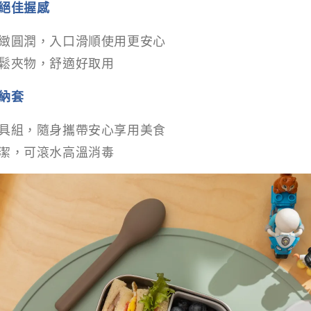
絕佳握感
緻圓潤，入口滑順使用更安心
鬆夾物，舒適好取用
納套
具組，隨身攜帶安心享用美食
潔，可滾水高溫消毒