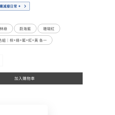
｜加購減廢日常 ✦
林綠
蔚海藍
珊瑚紅
色組｜棕+綠+藍+紅+黃 各一
加入購物車