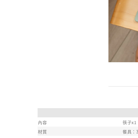
內容
筷子x
材質
餐具：