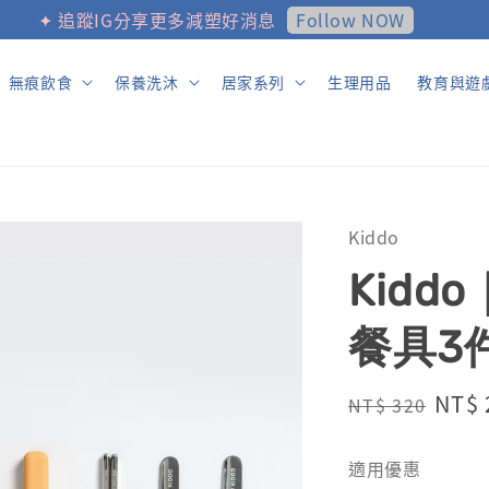
Follow NOW
✦ 追蹤IG分享更多減塑好消息
無痕飲食
保養洗沐
居家系列
生理用品
教育與遊
Kiddo
Kid
餐具3
Regular
Sale
NT$ 
NT$ 320
price
pric
適用優惠