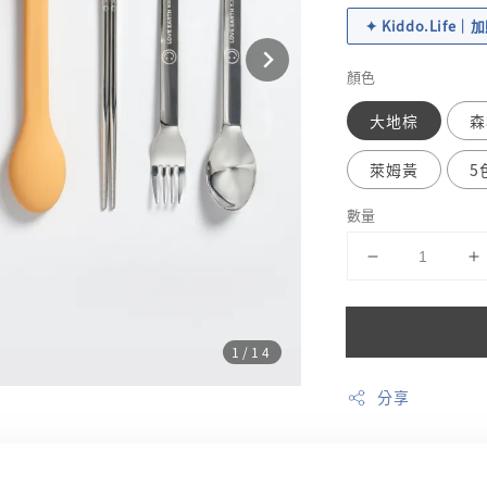
✦ Kiddo.Life
顏色
大地棕
森
萊姆黃
5
數量
1
/14
分享