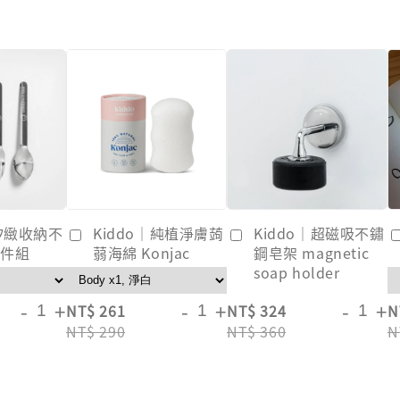
｜矽緻收納不
Kiddo｜純植淨膚蒟
Kiddo｜超磁吸不鏽
3件組
蒻海綿 Konjac
鋼皂架 magnetic
soap holder
-
+
-
+
-
+
NT$ 261
NT$ 324
N
NT$ 290
NT$ 360
N