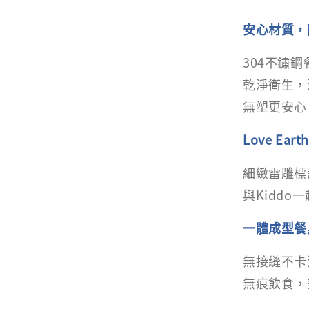
安心材質，
304不鏽
乾淨衛生，
無塑更安心
Love Earth
細緻雷雕標
與Kiddo
一體成型餐
無接縫不卡
無痕飲食，