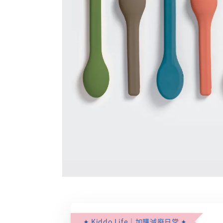
✦ Kiddo.Life｜加購減廢日常 ✦