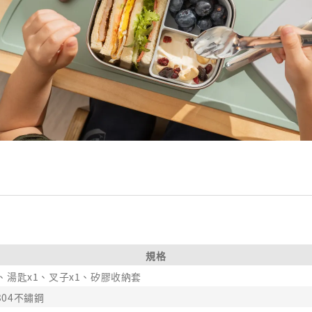
規格
1、湯匙x1、叉子x1、矽膠收納套
304不鏽鋼