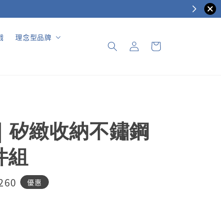
戲
理念型品牌
do｜矽緻收納不鏽鋼
件組
260
優惠
e