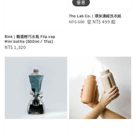
優惠
The Lab Co.｜環保濃縮洗衣紙
Regular
Sale
從
NT$ 499
起
NT$ 580
price
price
Bink｜翻蓋輕巧水瓶 Flip cap
Mini bottle (500ml / 17oz)
Regular
NT$ 1,320
price