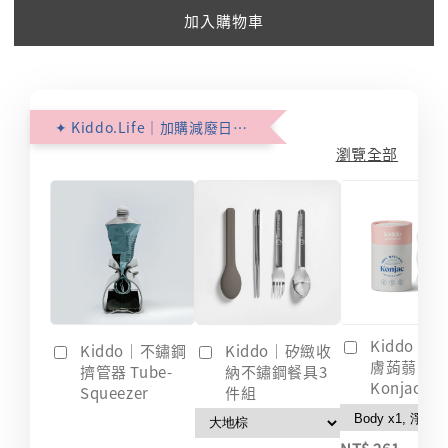
加入購物車
✦ Kiddo.Life｜加購減廢日常 ✦
瀏覽全部
Kiddo｜
Kiddo｜不鏽鋼
Kiddo｜矽緻收
膚蒟蒻海綿
擠管器 Tube-
納不鏽鋼餐具3
Konjac
Squeezer
件組
-