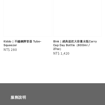
Kiddo｜不鏽鋼擠管器 Tube-
Bink｜經典提把大容量水瓶Carry
Squeezer
Cap Day Bottle（800ml /
Regular
NT$ 280
27oz）
Regular
NT$ 1,420
price
price
服務說明