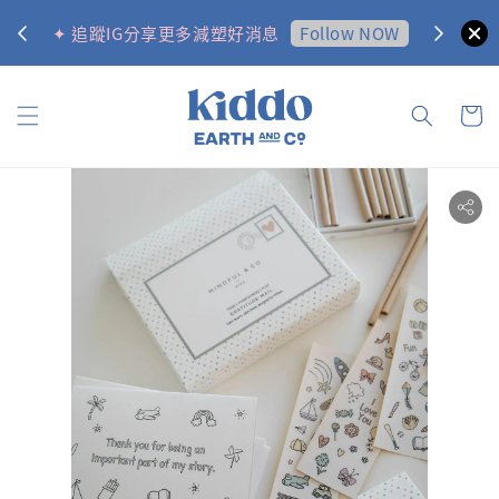
0
Follow NOW
✦ 追蹤IG分享更多減塑好消息
✦ 訂購金