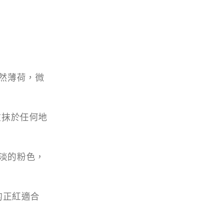
然薄荷，微
以塗抹於任何地
明淡淡的粉色，
情的正紅適合