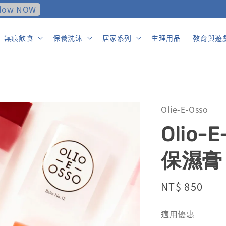
使用說明
✦ 完成首筆訂單，領取購物金NTD$100
無痕飲食
保養洗沐
居家系列
生理用品
教育與遊
Olie-E-Osso
Olio
保濕膏
Regular
NT$ 850
售完
price
適用優惠