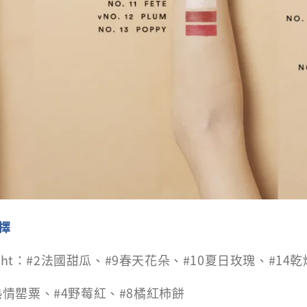
選擇
 Bright：#2法國甜瓜、#9春天花朵、#10夏日玫瑰、#14
3熱情罌粟、#4野莓紅、#8橘紅柿餅