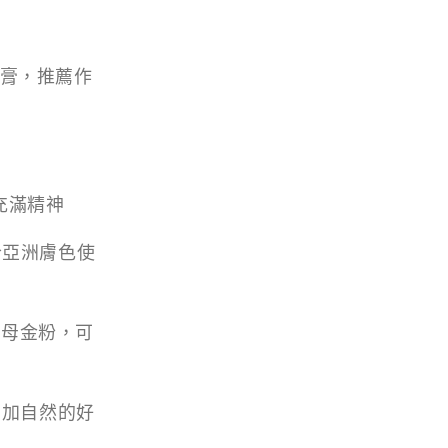
濕膏，推薦作
！
抹充滿精神
適合亞洲膚色使
雲母金粉，可
膚增加自然的好