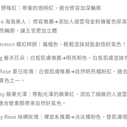
erry 野莓紅｜帶紫的透明紅，適合修容加深輪廓
ronze 海島美人｜ 修容推薦➜添加人道雲母金粉蜂蜜色保
亮輪廓，讓五官更加立體
ersimmon 橘紅柿餅｜偏橘色，輕輕塗抹就能創造好氣色
pring 春天花朵｜白皙肌膚推薦➜明亮粉色，白皙肌膚塗
Tea Rose 夏日玫瑰｜白皙肌膚推薦➜自然明亮橘粉紅，
熱賣色之一。
Poppy 蘋果光澤｜帶點光澤的蘋果紅，添加了細緻的人道
適合替素顏帶來自然好氣色。
Dusty Rose 絲綢玫瑰｜裸妝系推薦➜淡淡裸粉色，替肌