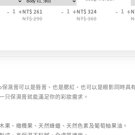
-
+
-
+
-
+
NT$ 261
NT$ 324
N
NT$ 290
NT$ 360
N
-Osso保濕膏可以是唇膏、也是腮紅、也可以是眼影同時具
一只保濕膏就能滿足你的彩妝需求。
木果、橄欖果、天然蜂蠟、天然色素及葡萄柚果油。