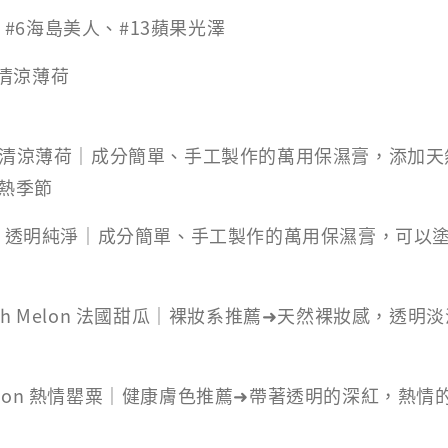
r：#6海島美人、#13蘋果光澤
#0清涼薄荷
清涼薄荷｜成分簡單、手工製作的萬用保濕膏，添加天
熱季節
Clean 透明純淨｜成分簡單、手工製作的萬用保濕膏，可
rench Melon 法國甜瓜｜裸妝系推薦➜天然裸妝感，透
rimson 熱情罌粟｜健康膚色推薦➜帶著透明的深紅，熱