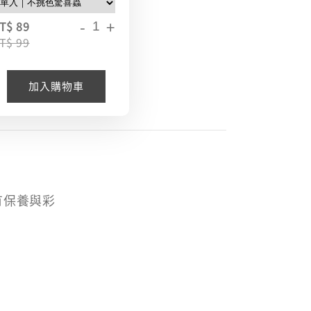
-
+
T$ 89
T$ 99
加入購物車
有保養與彩