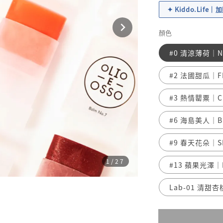
✦ Kiddo.Life
顏色
#0 清涼薄荷｜N
#2 法國甜瓜｜FR
#3 熱情罌粟｜C
#6 海島美人｜B
#9 春天花朵｜S
1
/27
#13 蘋果光澤｜
Lab-01 清甜杏