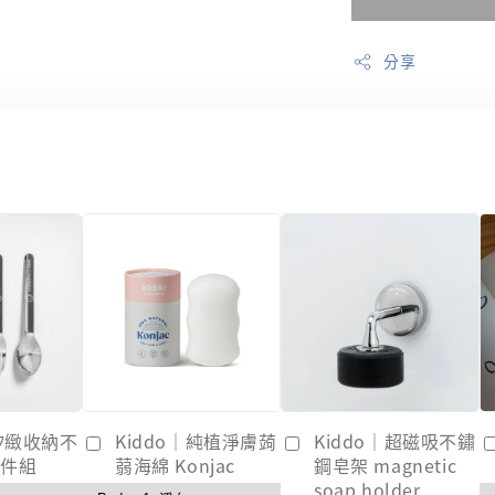
分享
｜矽緻收納不
Kiddo｜純植淨膚蒟
Kiddo｜超磁吸不鏽
3件組
蒻海綿 Konjac
鋼皂架 magnetic
soap holder