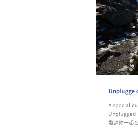
Unplugge 
A special 
Unplug
邀請你一起