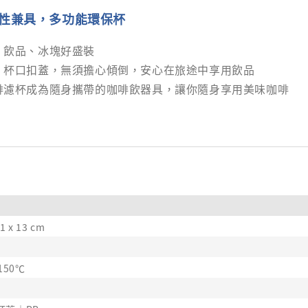
性兼具，多功能環保杯
：飲品、冰塊好盛裝
計：杯口扣蓋，無須擔心傾倒，安心在旅途中享用飲品
咖啡濾杯成為隨身攜帶的咖啡飲器具，讓你隨身享用美味咖啡
.1 x 13 cm
150℃