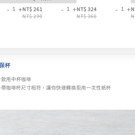
-
+
-
+
-
+
NT$ 261
NT$ 324
N
NT$ 290
NT$ 360
N
保杯
適合飲用中杯咖啡
外帶咖啡杯尺寸相符，讓你快速轉換拒用一次性紙杯