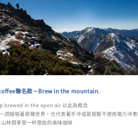
coffee聯名款－Brew in the mountain.
cup brewed in the open air 以此為概念
ged 一詞暗喻著原聲世界，也代表著手沖或是按壓不使用電力沖
在山林間享受一杯原始的美味咖啡