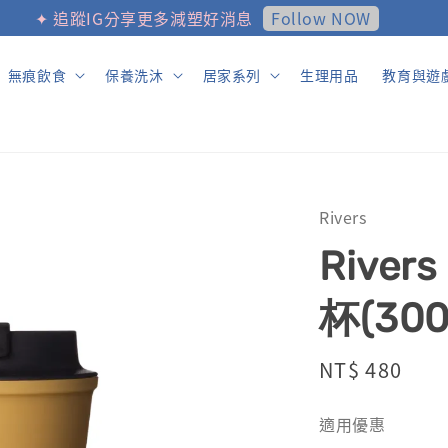
Follow NOW
✦ 追蹤IG分享更多減塑好消息
無痕飲食
保養洗沐
居家系列
生理用品
教育與遊
Rivers
River
杯(300
Regular
NT$ 480
price
適用優惠