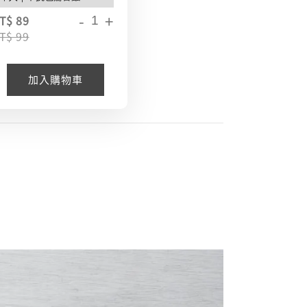
-
+
T$ 89
T$ 99
加入購物車