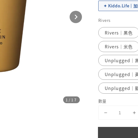
✦ Kiddo.Life
Rivers
Rivers｜黑色
Rivers｜米色
Unplugged｜
Unplugged｜
Unplugged｜
1
/17
數量