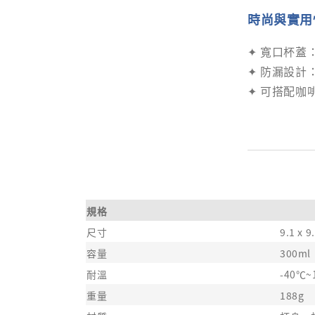
時尚與實用
✦ 寬口杯蓋
✦ 防漏設
✦ 可搭配
規格
尺寸
9.1 x 9
容量
300ml
耐溫
-40℃~
重量
188g