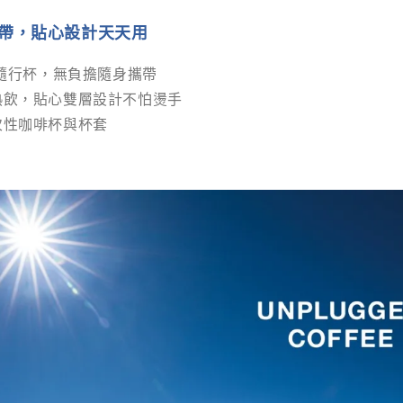
帶，貼心設計天天用
量隨行杯，無負擔隨身攜帶
熱飲，貼心雙層設計不怕燙手
次性咖啡杯與杯套