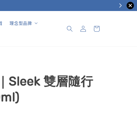
戲
理念型品牌
s｜Sleek 雙層隨行
ml)