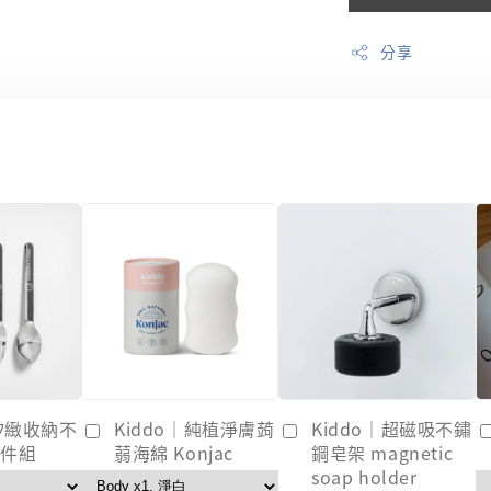
分享
｜矽緻收納不
Kiddo｜純植淨膚蒟
Kiddo｜超磁吸不鏽
3件組
蒻海綿 Konjac
鋼皂架 magnetic
soap holder