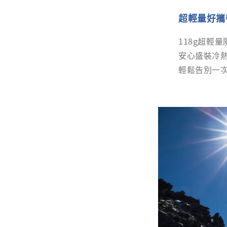
超輕量好攜
118g超輕
安心盛裝冷
輕鬆告別一