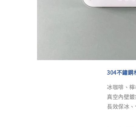
304不鏽鋼
冰咖啡、檸
真空內壁鍍
長效保冰、