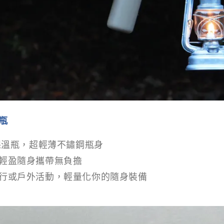
瓶
輕保溫瓶，超輕薄不鏽鋼瓶身
輕盈隨身攜帶無負擔
行或戶外活動，輕量化你的隨身裝備