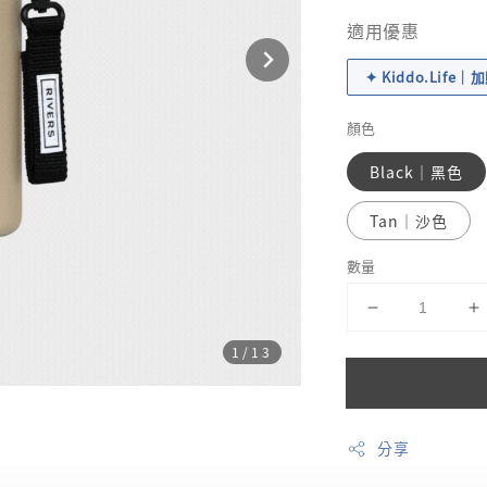
price
適用優惠
✦ Kiddo.Life
顏色
Black｜黑色
Tan｜沙色
數量
1
/13
分享