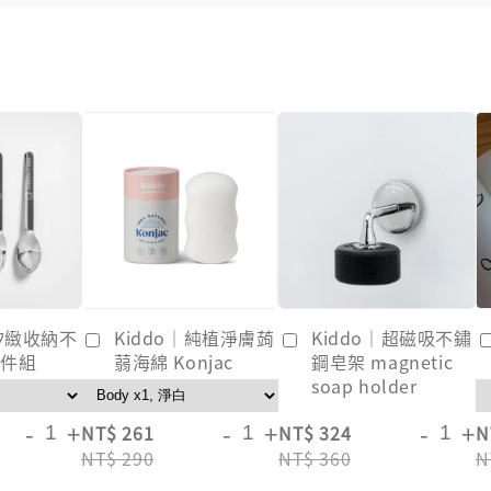
｜矽緻收納不
Kiddo｜純植淨膚蒟
Kiddo｜超磁吸不鏽
3件組
蒻海綿 Konjac
鋼皂架 magnetic
soap holder
-
+
-
+
-
+
NT$ 261
NT$ 324
N
NT$ 290
NT$ 360
N