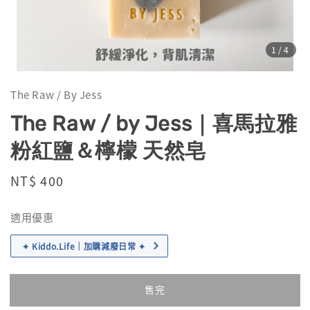
1
/4
The Raw / By Jess
The Raw / by Jess｜喜馬拉雅
粉紅鹽＆檸檬 天然皂
Regular
NT$ 400
售完
price
適用優惠
✦ Kiddo.Life｜加購減廢日常 ✦
售完