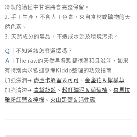
冷製的過程中甘油將會完整保留。
2. 手工生產，不含人工色素，來自食材或礦物的天
然色素。
3. 天然成分的皂品，不造成水源及環境污染。
Ｑ｜
不知道該怎麼選擇嗎？
Ａ｜
The raw的天然皂各款都很溫和且滋潤，如果
有特別需求歡迎參考Kiddo整理的功效指南
加強滋潤➜
麥蘆卡蜂蜜＆可可
、
金盞花＆檸檬草
加強清潔➜
青黛靛藍
、
粉紅礦泥＆葡萄柚
、
喜馬拉
雅粉紅鹽＆檸檬
、
火山黑鹽＆活性碳