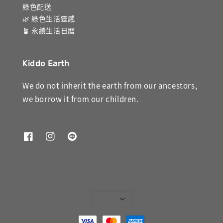
綠色配送
🌿 綠色生活靈感
🪴 永續生活日曆
Kiddo Earth
We do not inherit the earth from our ancestors,
we borrow it from our children.