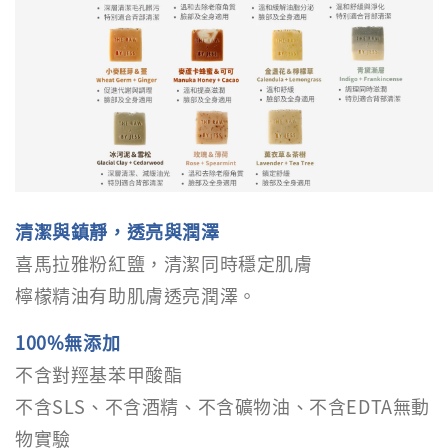
清潔與鎮靜，透亮與潤澤
喜馬拉雅粉紅鹽，清潔同時穩定肌膚
檸檬精油有助肌膚透亮潤澤。
100%無添加
不含對羥基苯甲酸酯
不含SLS、不含酒精、不含礦物油、不含EDTA無動
物實驗