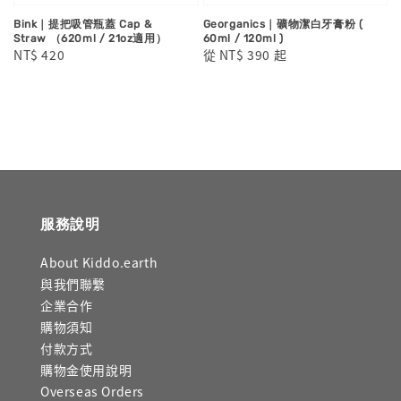
Bink｜提把吸管瓶蓋 Cap &
Georganics｜礦物潔白牙膏粉 (
Straw （620ml / 21oz適用）
60ml / 120ml )
Regular
NT$ 420
Regular
從
NT$ 390
起
price
price
服務說明
About Kiddo.earth
與我們聯繫
企業合作
購物須知
付款方式
購物金使用說明
Overseas Orders