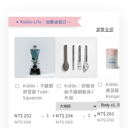
✦ Kiddo.Life｜加購減廢日常 ✦
瀏覽全部
Kiddo｜
Kiddo｜不鏽鋼
Kiddo｜矽緻收
膚蒟蒻海綿
擠管器 Tube-
納不鏽鋼餐具3
Konjac
Squeezer
件組
-
NT$ 261
-
+
-
+
NT$ 252
NT$ 234
NT$ 290
NT$ 280
NT$ 260