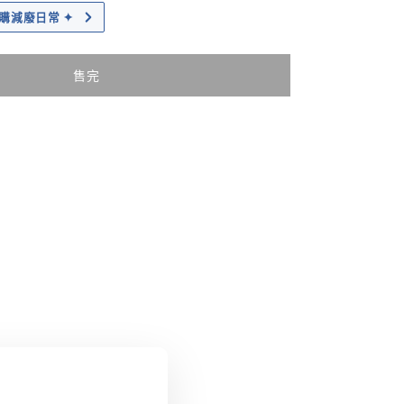
｜加購減廢日常 ✦
售完