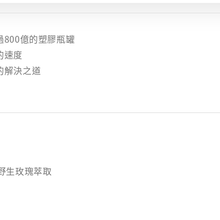
800億的塑膠瓶罐
的速度
的解決之道
野生玫瑰萃取