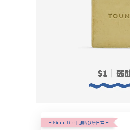
✦ Kiddo.Life｜加購減廢日常 ✦