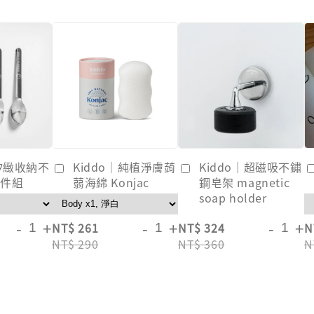
｜矽緻收納不
Kiddo｜純植淨膚蒟
Kiddo｜超磁吸不鏽
3件組
蒻海綿 Konjac
鋼皂架 magnetic
soap holder
-
+
-
+
-
+
NT$ 261
NT$ 324
N
NT$ 290
NT$ 360
N