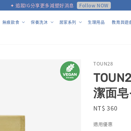
Follow NOW
✦ 追蹤IG分享更多減塑好消息
無痕飲食
保養洗沐
居家系列
生理用品
教育與遊
TOUN28
TOUN
潔面皂
Regular
NT$ 360
售完
price
適用優惠