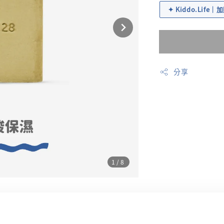
✦ Kiddo.Life
分享
1
/8