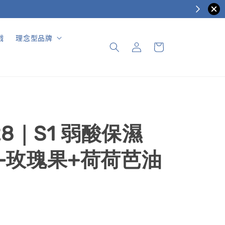
戲
理念型品牌
28｜S1 弱酸保濕
-玫瑰果+荷荷芭油