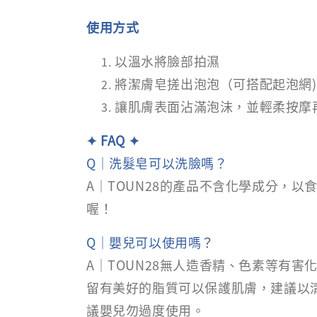
使用方式
以溫水將臉部拍濕
將潔膚皂搓出泡泡（可搭配起泡網)
讓肌膚表面沾滿泡沫，並輕柔按摩
✦ FAQ ✦
Q｜洗髮皂可以洗臉嗎？
A｜TOUN28的產品不含化學成分，
喔！
Q｜嬰兒可以使用嗎？
A｜TOUN28無人造香精、色素等有
留有美好的脂質可以保護肌膚，建議以清
議嬰兒勿過度使用。