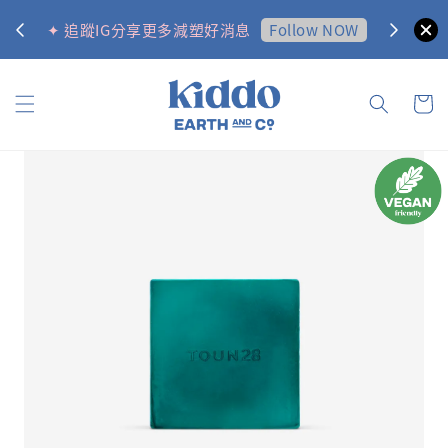
0
Follow NOW
✦ 追蹤IG分享更多減塑好消息
✦ 訂購金