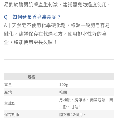
易對於脆弱肌膚產生刺激，建議嬰兒勿過度使用。
Q｜如何延長香皂壽命呢？
A｜天然皂不使用化學硬化劑，將較一般肥皂容易
融化，建議保存在乾燥地方，使用排水性好的皂
盒，將能使用更長久喔！
規格
重量
100g
產地
韓國
月桂酸、純淨水、肉荳蔻酸、丙
主成份
二醇、甘油f
保存期限
開封後12個月。