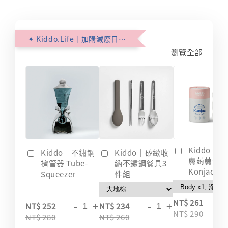
✦ Kiddo.Life｜加購減廢日常 ✦
瀏覽全部
Kiddo｜
Kiddo｜不鏽鋼
Kiddo｜矽緻收
膚蒟蒻海綿
擠管器 Tube-
納不鏽鋼餐具3
Konjac
Squeezer
件組
-
NT$ 261
-
+
-
+
NT$ 252
NT$ 234
NT$ 290
NT$ 280
NT$ 260