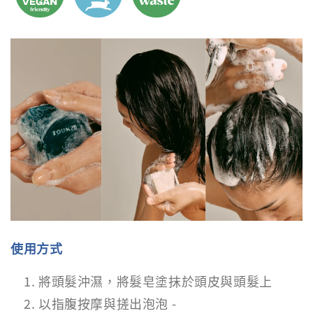
使用方式
將頭髮沖濕，將髮皂塗抹於頭皮與頭髮上
以指腹按摩與搓出泡泡 -