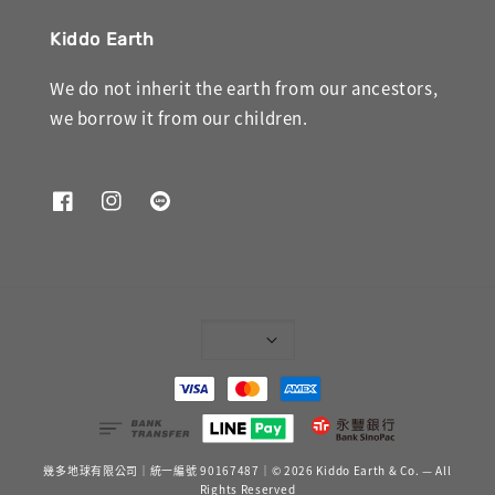
Kiddo Earth
We do not inherit the earth from our ancestors,
we borrow it from our children.
幾多地球有限公司｜統一編號 90167487｜© 2026 Kiddo Earth & Co. — All
Rights Reserved