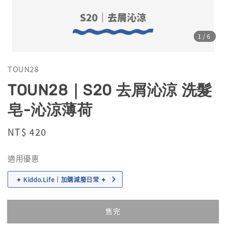
1
/6
TOUN28
TOUN28｜S20 去屑沁涼 洗髮
皂-沁涼薄荷
Regular
NT$ 420
售完
price
適用優惠
✦ Kiddo.Life｜加購減廢日常 ✦
售完