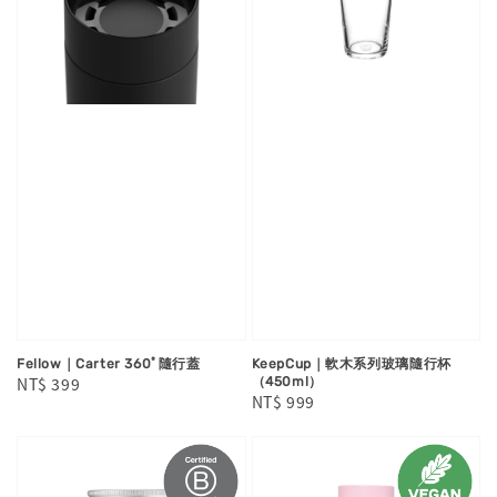
Fellow｜Carter 360ﾟ隨行蓋
KeepCup｜軟木系列玻璃隨行杯
Regular
NT$ 399
（450ml）
Regular
NT$ 999
price
price