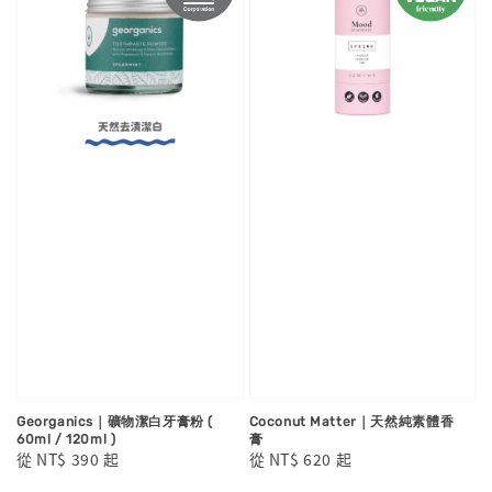
Georganics｜礦物潔白牙膏粉 (
Coconut Matter｜天然純素體香
60ml / 120ml )
膏
Regular
從
NT$ 390
起
Regular
從
NT$ 620
起
price
price