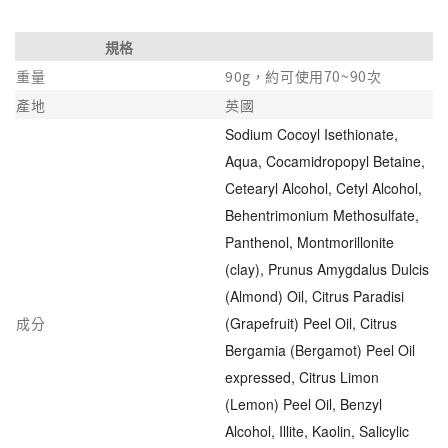
規格
重量
90g，約可使用70~90次
產地
英國
Sodium Cocoyl Isethionate,
Aqua, Cocamidropopyl Betaine,
Cetearyl Alcohol, Cetyl Alcohol,
Behentrimonium Methosulfate,
Panthenol, Montmorillonite
(clay), Prunus Amygdalus Dulcis
(Almond) Oil, Citrus Paradisi
成分
(Grapefruit) Peel Oil, Citrus
Bergamia (Bergamot) Peel Oil
expressed, Citrus Limon
(Lemon) Peel Oil, Benzyl
Alcohol, Illite, Kaolin, Salicylic