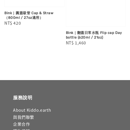
Bink｜圓蓋吸管 Cap & Straw
（800ml / 27oz適用）
Regular
NT$ 420
price
Bink｜翻蓋日常水瓶 Flip cap Day
bottle (620ml / 21oz)
Regular
NT$ 1,460
price
服務說明
About Kiddo.earth
與我們聯繫
企業合作