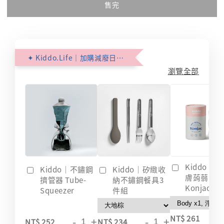
售完
✦ Kiddo.Life｜加購減廢日常 ✦
瀏覽全部
Kiddo｜
Kiddo｜不鏽鋼
Kiddo｜矽緻收
膚蒟蒻海綿
擠管器 Tube-
納不鏽鋼餐具3
Konjac
Squeezer
件組
-
NT$ 261
-
+
-
+
NT$ 252
NT$ 234