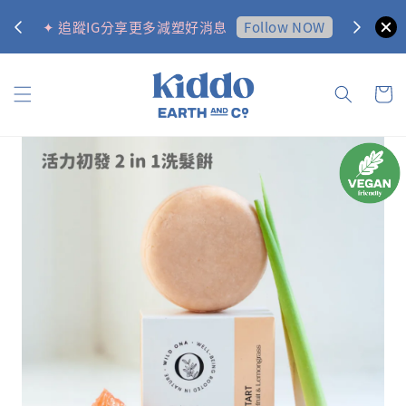
0
Follow NOW
✦ 追蹤IG分享更多減塑好消息
✦ 訂購金