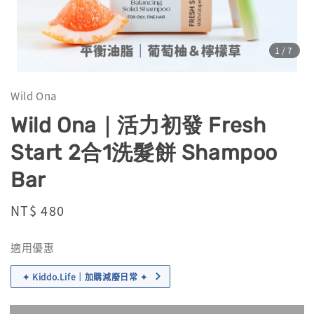
1
/7
Wild Ona
Wild Ona｜活力初發 Fresh
Start 2合1洗髮餅 Shampoo
Bar
Regular
NT$ 480
售完
price
適用優惠
✦ Kiddo.Life｜加購減廢日常 ✦