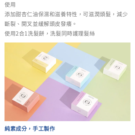
使用
添加甜杏仁油保濕和滋養特性，可滋潤頭髮，減少
斷裂、開叉並緩解頭皮發癢。
使用2合1洗髮餅，洗髮同時護理髮絲
純素成分，手工製作