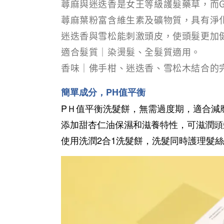
蕁麻與迷迭香是女王等級護髮藥草，而Gre
蕁麻葉粉富含維生素及礦物質，具有淨
迷迭香與雪松能刺激頭皮，使頭髮更加
適合髮質｜染燙髮、全髮質適用。
香味｜佛手柑、迷迭香、雪松木結合的
簡單成分，PH值平衡
PＨ值平衡洗髮餅，無需過度期，適合減
添加甜杏仁油保濕和滋養特性，可滋潤頭
使用洗潤2合1洗髮餅，洗髮同時護理髮絲