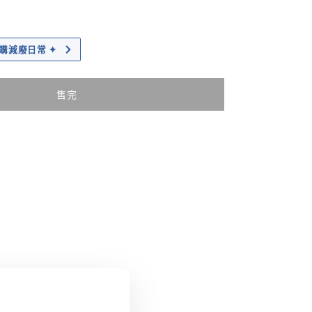
｜加購減廢日常 ✦
售完