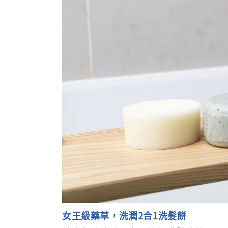
女王級藥草，洗潤2合1洗髮餅