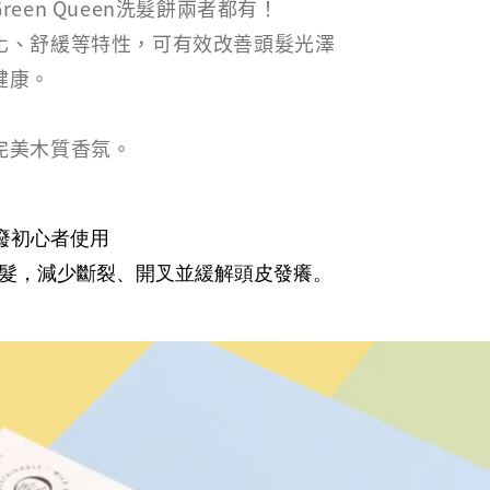
en Queen洗髮餅兩者都有！
化、舒緩等特性，可有效改善頭髮光澤
健康。
完美木質香氛。
廢初心者使用
髮，減少斷裂、開叉並緩解頭皮發癢。