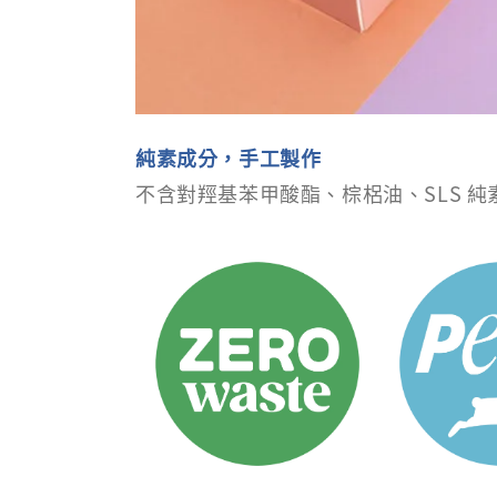
純素成分，手工製作
不含對羥基苯甲酸酯、棕梠油、SLS 