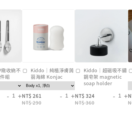
｜矽緻收納不
Kiddo｜純植淨膚蒟
Kiddo｜超磁吸不鏽
3件組
蒻海綿 Konjac
鋼皂架 magnetic
soap holder
-
+
-
+
-
+
NT$ 261
NT$ 324
N
NT$ 290
NT$ 360
N