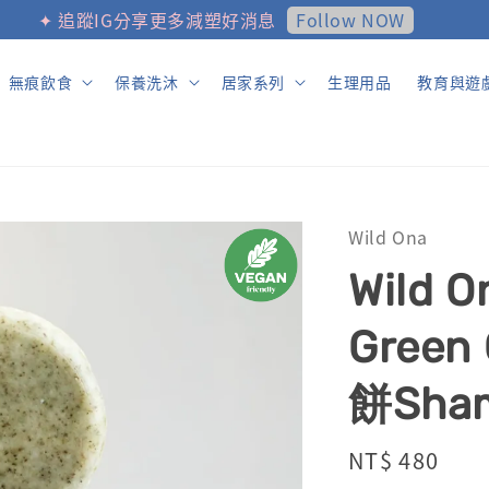
Follow NOW
✦ 追蹤IG分享更多減塑好消息
無痕飲食
保養洗沐
居家系列
生理用品
教育與遊
Wild Ona
Wild
Green
餅Sham
Regular
NT$ 480
售完