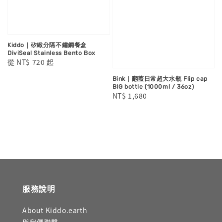
Kiddo｜矽緻分隔不鏽鋼餐盒
DiviSeal Stainless Bento Box
Regular
從
NT$ 720
起
price
Bink｜翻蓋日常超大水瓶 Flip cap
BIG bottle (1000ml / 36oz)
Regular
NT$ 1,680
price
服務說明
About Kiddo.earth