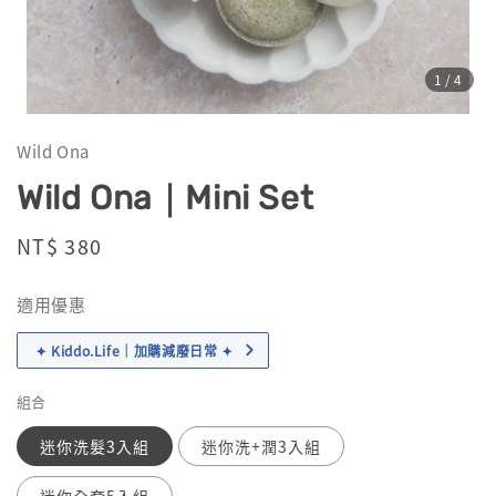
1
/4
Wild Ona
Wild Ona｜Mini Set
Regular
NT$ 380
售完
price
適用優惠
✦ Kiddo.Life｜加購減廢日常 ✦
組合
迷你洗髮3入組
迷你洗+潤3入組
迷你全套5入組