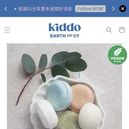
0
Follow NOW
✦ 追蹤IG分享更多減塑好消息
✦ 訂購金