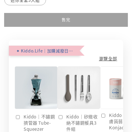
售完
✦ Kiddo.Life｜加購減廢日常 ✦
瀏覽全部
Kiddo｜
Kiddo｜不鏽鋼
Kiddo｜矽緻收
膚蒟蒻海綿
擠管器 Tube-
納不鏽鋼餐具3
Konjac
Squeezer
件組