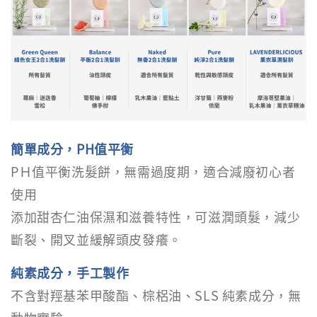
簡單成分，PH值平衡
PＨ值平衡洗髮餅，無需過度期，適合減廢初心者
使用
添加甜杏仁油保濕和滋養特性，可滋潤頭髮，減少
斷裂、開叉並緩解頭皮發癢。
純素成分，手工製作
不含對羥基苯甲酸酯、棕梠油、SLS 純素成分，無