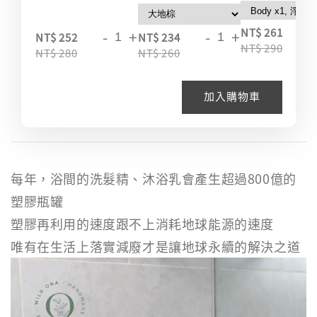
-
NT$ 261
-
+
-
+
NT$ 252
NT$ 234
NT$ 290
NT$ 280
NT$ 260
加入購物車
每年，浴間的洗髮精、沐浴乳會產生超過800億的
塑膠瓶罐
塑膠再利用的速度跟不上消耗地球能源的速度
唯有在生活上落實減廢才是讓地球永續的解決之道