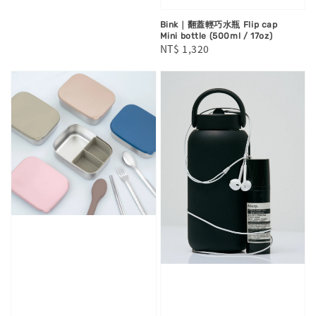
price
Bink｜翻蓋輕巧水瓶 Flip cap
Mini bottle (500ml / 17oz)
Regular
NT$ 1,320
price